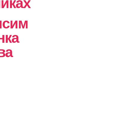
никах
исим
нка
ва