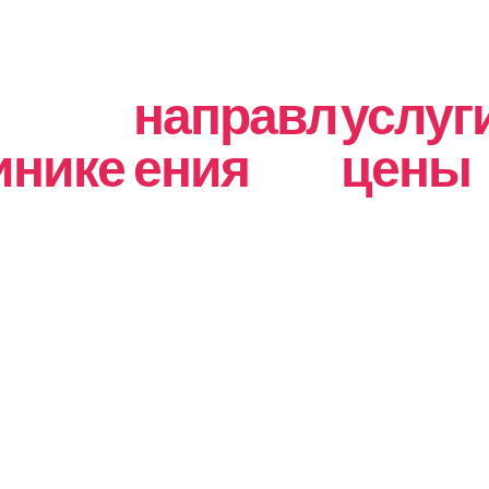
направл
услуг
инике
ения
цены