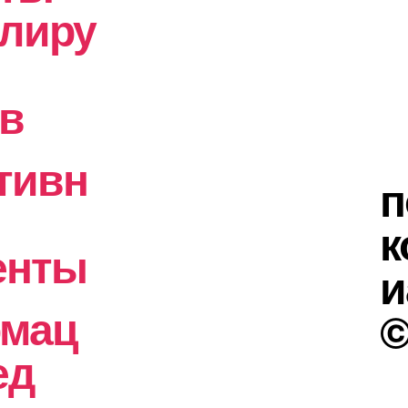
олиру
ов
тивн
п
к
енты
и
мац
©
ед