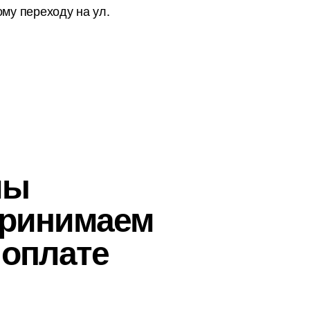
ому переходу на ул.
мы
ринимаем
 оплате