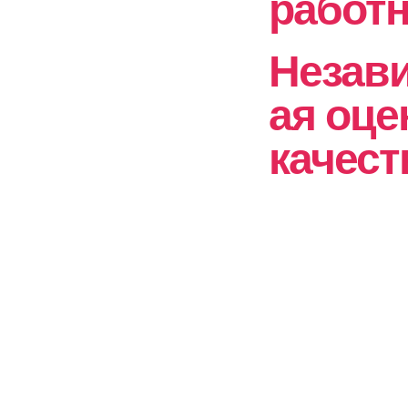
работ
Незав
ая оце
качест