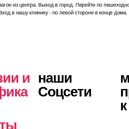
вагон из центра. Выход в город. Перейти по пешеходн
ход в нашу клинику - по левой стороне в конце дома.
зии и
наши
фика
Соцсети
п
к
кты