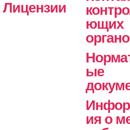
Лицензии
контр
ющих
орган
Норма
ые
докум
Инфор
ия о м