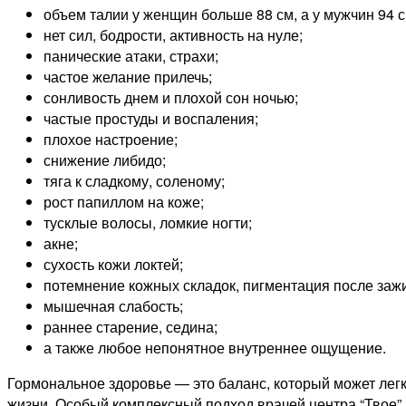
объем талии у женщин больше 88 см, а у мужчин 94 с
нет сил, бодрости, активность на нуле;
панические атаки, страхи;
частое желание прилечь;
сонливость днем и плохой сон ночью;
частые простуды и воспаления;
плохое настроение;
снижение либидо;
тяга к сладкому, соленому;
рост папиллом на коже;
тусклые волосы, ломкие ногти;
акне;
сухость кожи локтей;
потемнение кожных складок, пигментация после заж
мышечная слабость;
раннее старение, седина;
а также любое непонятное внутреннее ощущение.
Гормональное здоровье — это баланс, который может легк
жизни. Особый комплексный подход врачей центра “Твое” 