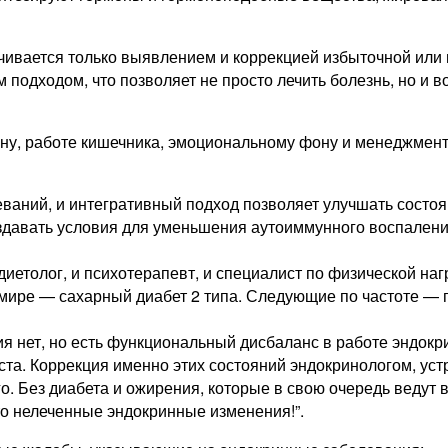
чивается только выявлением и коррекцией избыточной или
подходом, что позволяет не просто лечить болезнь, но и в
ну, работе кишечника, эмоциональному фону и менеджменту
аний, и интегративный подход позволяет улучшать состоян
оздавать условия для уменьшения аутоиммунного воспалени
иетолог, и психотерапевт, и специалист по физической наг
 мире — сахарный диабет 2 типа. Следующие по частоте —
ия нет, но есть функциональный дисбаланс в работе эндокр
та. Коррекция именно этих состояний эндокринологом, уст
о. Без диабета и ожирения, которые в свою очередь ведут
то нелеченные эндокринные изменения!”.