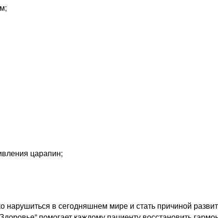
м;
ивления царапин;
о нарушиться в сегодняшнем мире и стать причиной развит
Здоровье” помогает каждому пациенту восстановить гармон