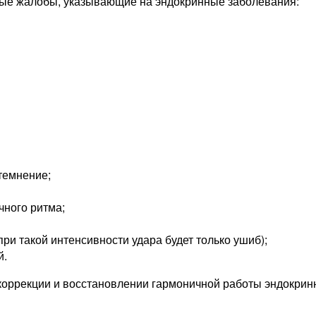
тные жалобы, указывающие на эндокринные заболевания:
темнение;
чного ритма;
ри такой интенсивности удара будет только ушиб);
й.
в коррекции и восстановлении гармоничной работы эндокри