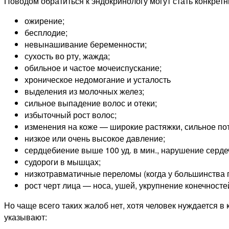
Поводом обратиться к эндокринологу могут стать конкре
ожирение;
бесплодие;
невынашивание беременности;
сухость во рту, жажда;
обильное и частое мочеиспускание;
хроническое недомогание и усталость
выделения из молочных желез;
сильное выпадение волос и отеки;
избыточный рост волос;
изменения на коже — широкие растяжки, сильное по
низкое или очень высокое давление;
сердцебиение выше 100 уд. в мин., нарушение серде
судороги в мышцах;
низкотравматичные переломы (когда у большинства п
рост черт лица — носа, ушей, укрупнение конечносте
Но чаще всего таких жалоб нет, хотя человек нуждается 
указывают: