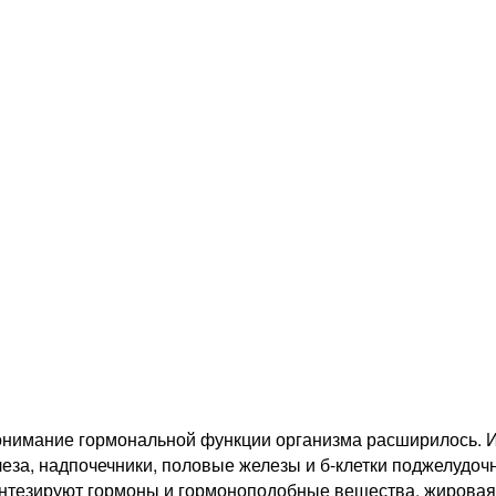
онимание гормональной функции организма расширилось. И 
за, надпочечники, половые железы и б-клетки поджелудочно
 синтезируют гормоны и гормоноподобные вещества, жиров